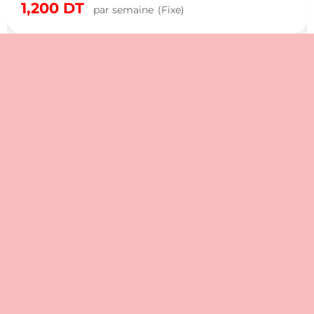
1,200
DT
par semaine
(Fixe)