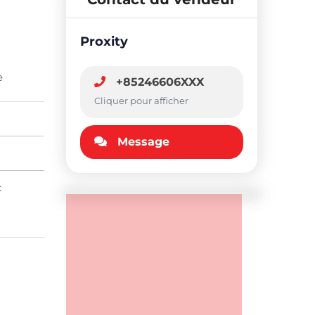
Proxity
e
+85246606XXX
Cliquer pour afficher
Message
: