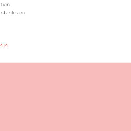
ation
rentables ou
6414