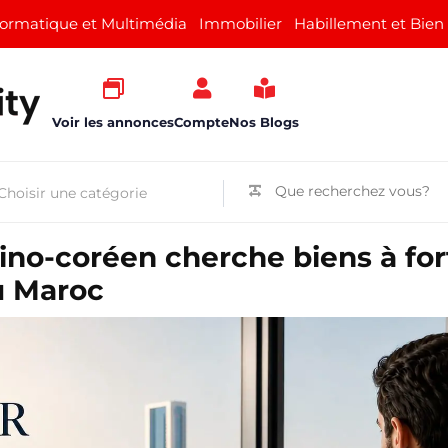
formatique et Multimédia
Immobilier
Habillement et Bien
Voir les annonces
Compte
Nos Blogs
sino-coréen cherche biens à for
au Maroc