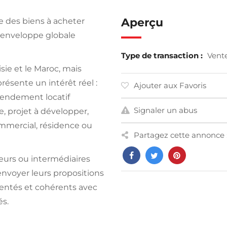
Aperçu
e des biens à acheter
 enveloppe globale
Type de transaction :
Vent
ie et le Maroc, mais
résente un intérêt réel :
Ajouter aux Favoris
rendement locatif
Signaler un abus
, projet à développer,
ommercial, résidence ou
Partagez cette annonce 
eurs ou intermédiaires
nvoyer leurs propositions
mentés et cohérents avec
és.