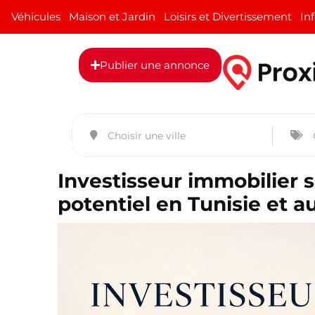
Véhicules
Maison et Jardin
Loisirs et Divertissement
In
Publier une annonce
Investisseur immobilier 
potentiel en Tunisie et 