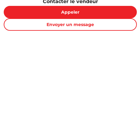
Contacter le vendeur
Appeler
Envoyer un message
Proxity.tn est une plateforme tunisienne de petites annonces
gratuites qui vous aide à acheter, vendre ou louer plus
facilement : immobilier, voitures, téléphones, électroménager,
meubles, emploi, services et bonnes affaires partout en
Tunisie.
Informations et support
Contactez-nous
FAQ
Conditions d'utilisations