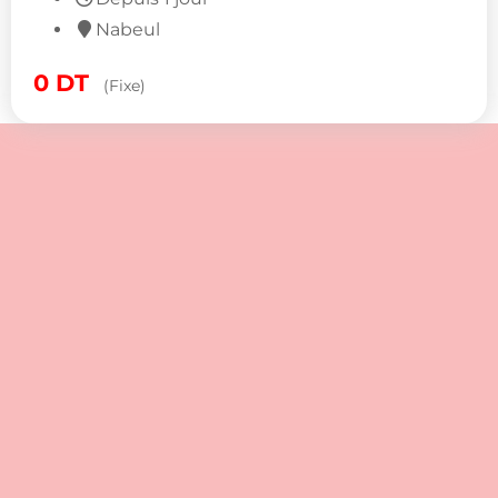
Nabeul
0
DT
(Fixe)