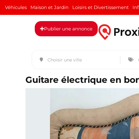
Véhicules
Maison et Jardin
Loisirs et Divertissement
In
Publier une annonce
Guitare électrique en bon