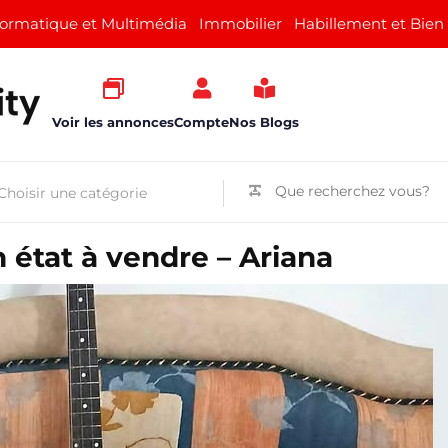
formatique et Multimédia
Immobilier
Habillement et Bien
Voir les annonces
Compte
Nos Blogs
 état à vendre – Ariana