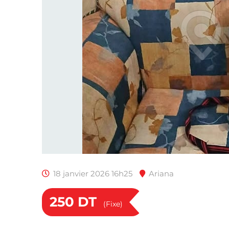
18 janvier 2026 16h25
Ariana
250
DT
(Fixe)