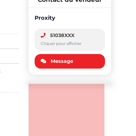
Proxity
51038XXX
Cliquer pour afficher
Message
: