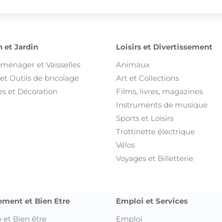
 et Jardin
Loisirs et Divertissement
oménager et Vaisselles
Animaux
et Outils de bricolage
Art et Collections
s et Décoration
Films, livres, magazines
Instruments de musique
Sports et Loisirs
Trottinette électrique
Vélos
Voyages et Billetterie
ement et Bien Etre
Emploi et Services
 et Bien être
Emploi