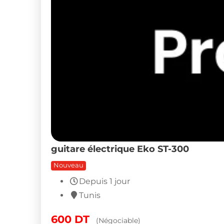
guitare électrique Eko ST-300
Nouveau
Depuis 1 jour
Tunis
600
DT
(Négociable)