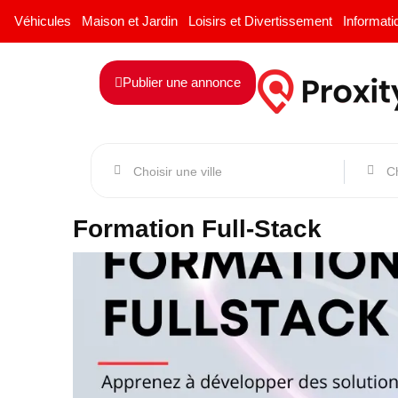
Véhicules
Maison et Jardin
Loisirs et Divertissement
Informati
Publier une annonce
Formation Full-Stack