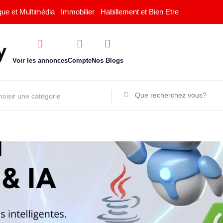
que et Multimédia
Immobilier
Habillement et Bien Etre
Voir les annonces
Compte
Nos Blogs