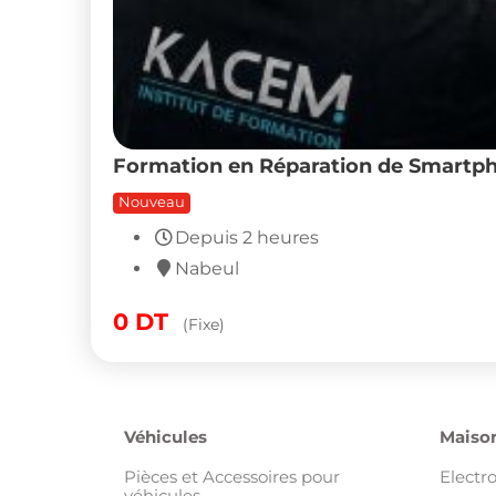
Formation en Réparation de Smartph
Nouveau
Depuis 2 heures
Nabeul
0
DT
(Fixe)
Véhicules
Maison
Pièces et Accessoires pour
Electr
véhicules