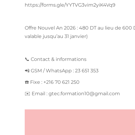
https://forms.gle/YYTVG3vim2yiK4Vq9
Offre Nouvel An 2026 : 480 DT au lieu de 60
valable jusqu’au 31 janvier)
📞 Contact & informations
📲 GSM / WhatsApp : 23 651 353
☎️ Fixe : +216 70 621 250
✉️ Email :
gtec.formation10@gmail.com