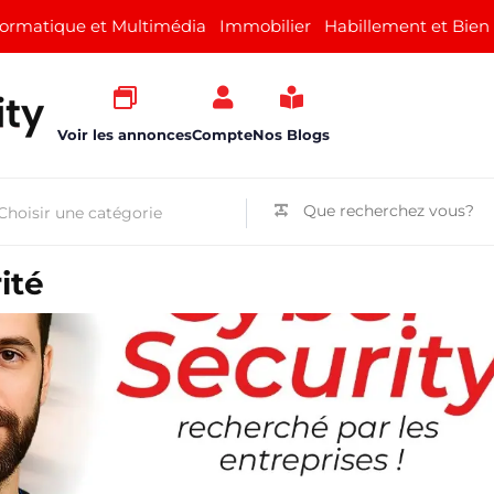
formatique et Multimédia
Immobilier
Habillement et Bien
Voir les annonces
Compte
Nos Blogs
ité