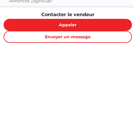
Annonces Zaghouan
Contacter le vendeur
Appeler
Envoyer un message
Proxity.tn est une plateforme tunisienne de petites annonces
gratuites qui vous aide à acheter, vendre ou louer plus
facilement : immobilier, voitures, téléphones, électroménager,
meubles, emploi, services et bonnes affaires partout en
Tunisie.
Informations et support
Contactez-nous
FAQ