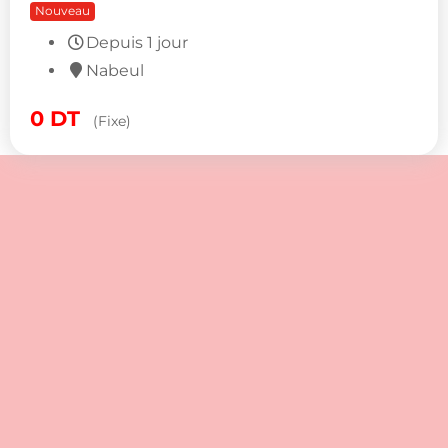
Nouveau
Depuis 1 jour
Nabeul
0
DT
(Fixe)