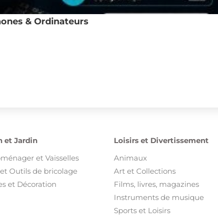
ones & Ordinateurs
 et Jardin
Loisirs et Divertissement
oménager et Vaisselles
Animaux
et Outils de bricolage
Art et Collections
s et Décoration
Films, livres, magazines
Instruments de musique
Sports et Loisirs