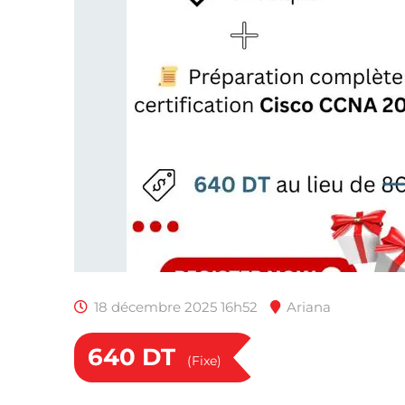
18 décembre 2025 16h52
Ariana
640
DT
(Fixe)