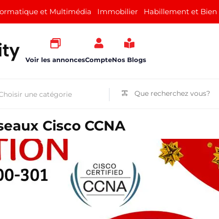
formatique et Multimédia
Immobilier
Habillement et Bien
Voir les annonces
Compte
Nos Blogs
éseaux Cisco CCNA