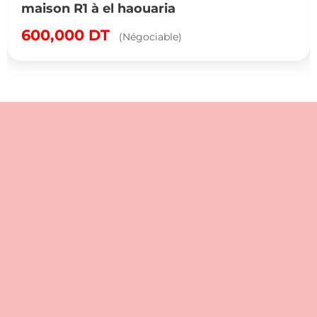
maison R1 à el haouaria
600,000
DT
(Négociable)