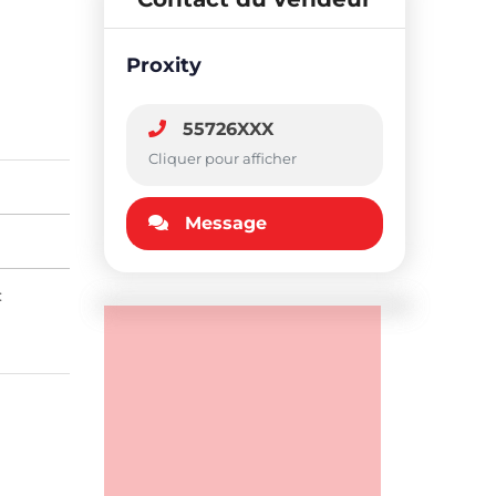
Proxity
55726XXX
Cliquer pour afficher
Message
: