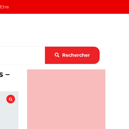
 Etre
Rechercher
s –