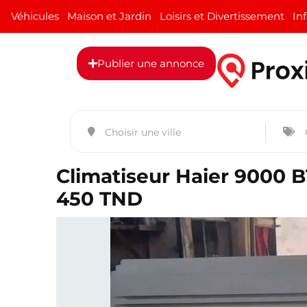
Véhicules
Maison et Jardin
Loisirs et Divertissement
In
Publier une annonce
Climatiseur Haier 9000 B
450 TND