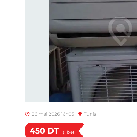
26 mai 2026 16h05
Tunis
450
DT
(Fixe)