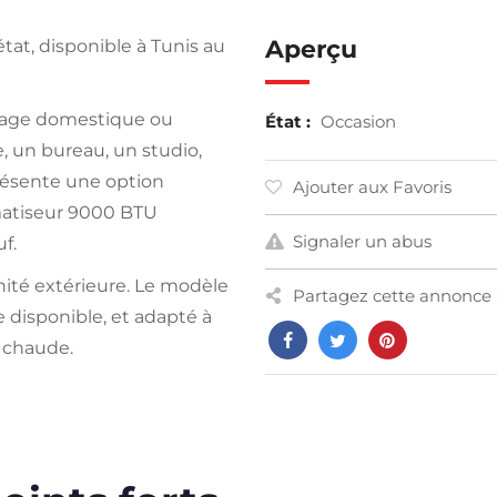
Aperçu
at, disponible à Tunis au
usage domestique ou
État :
Occasion
 un bureau, un studio,
eprésente une option
Ajouter aux Favoris
matiseur 9000 BTU
Signaler un abus
f.
nité extérieure. Le modèle
Partagez cette annonce 
e disponible, et adapté à
n chaude.