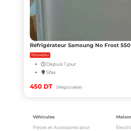
Réfrigérateur Samsung No Frost 550 L
Nouveau
Depuis 1 jour
Sfax
450
DT
(Négociable)
Véhicules
Maison
Pièces et Accessoires pour
Electr