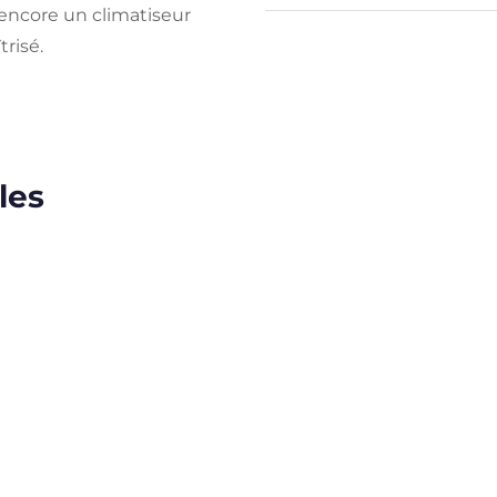
 encore un climatiseur
risé.
les