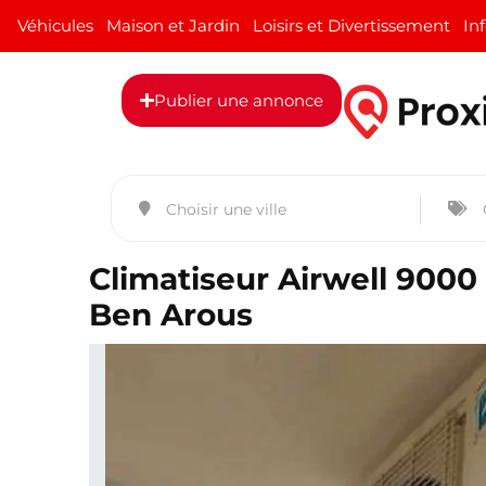
Véhicules
Maison et Jardin
Loisirs et Divertissement
In
Publier une annonce
Climatiseur Airwell 9000
Ben Arous