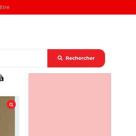
 Etre
Rechercher
à