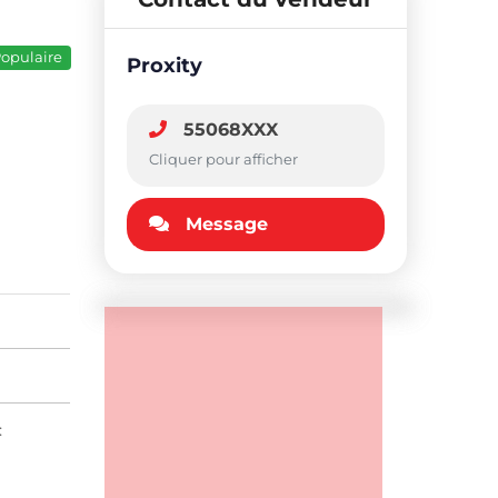
opulaire
Proxity
55068XXX
Cliquer pour afficher
Message
: