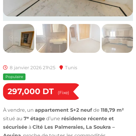
8 janvier 2026 21h25
Tunis
Populaire
297,000
DT
(Fixe)
À vendre, un
appartement S+2 neuf
de
118,79 m²
situé au
7ᵉ étage
d’une
résidence récente et
sécurisée
à
Cité Les Palmeraies, La Soukra –
Aouina
, proche de toutes les commodités