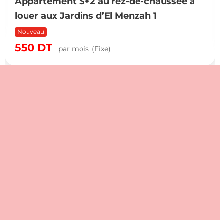
Appartement S+2 au rez-de-chaussée à
louer aux Jardins d’El Menzah 1
Nouveau
550
DT
par mois
(Fixe)