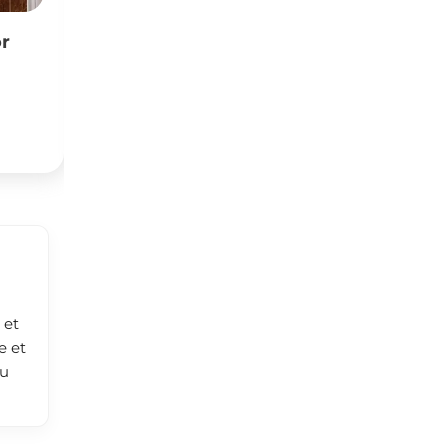
nt S+2 à louer
A vendre appartement
hal – Résidence
s+2 au 4 etage
Nouveau
135
DT
par an
(Fixe)
par mois
(Fixe)
 et
e et
ou