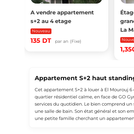
appartement
Étage de villa S+3 avec
tage
grande terrasse à louer à
La Manouba
Nouveau
r an
(Fixe)
1,350
DT
par mois
(Fixe)
Appartement S+2 haut standing
Cet appartement S+2 à louer à El Mourouj 6 es
quartier résidentiel calme, en face de GO Gy
services du quotidien. Le bien comprend un
une salle de bain. Son état général et son
une petite famille cherchant un appartement