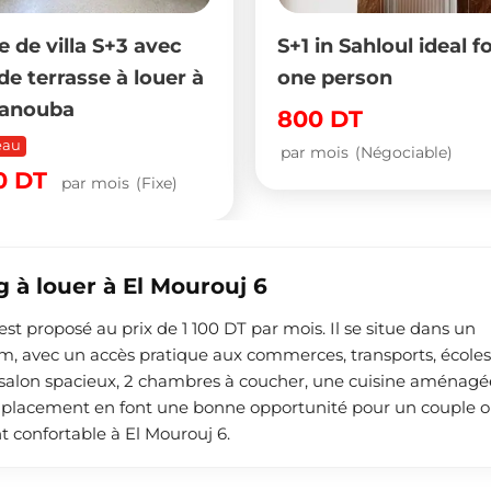
S+1 in Sahloul ideal for
Apparteme
one person
à Dar Fad
Elyes 2
800
DT
1,300
DT
par mois
(Négociable)
 à louer à El Mourouj 6
t proposé au prix de 1 100 DT par mois. Il se situe dans un
m, avec un accès pratique aux commerces, transports, écoles
 salon spacieux, 2 chambres à coucher, une cuisine aménagé
 emplacement en font une bonne opportunité pour un couple 
 confortable à El Mourouj 6.