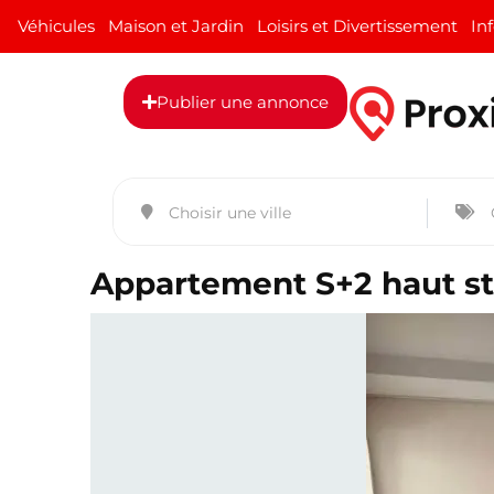
Véhicules
Maison et Jardin
Loisirs et Divertissement
In
Publier une annonce
Appartement S+2 haut sta