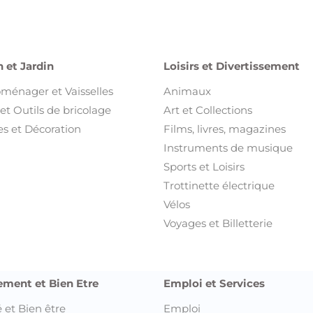
 et Jardin
Loisirs et Divertissement
oménager et Vaisselles
Animaux
et Outils de bricolage
Art et Collections
s et Décoration
Films, livres, magazines
Instruments de musique
Sports et Loisirs
Trottinette électrique
Vélos
Voyages et Billetterie
ement et Bien Etre
Emploi et Services
 et Bien être
Emploi