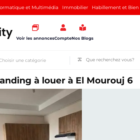
formatique et Multimédia
Immobilier
Habillement et Bien
Voir les annonces
Compte
Nos Blogs
nding à louer à El Mourouj 6