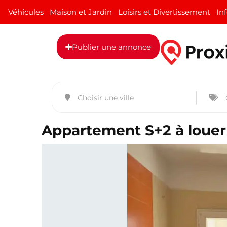
Véhicules
Maison et Jardin
Loisirs et Divertissement
In
Publier une annonce
Appartement S+2 à louer 