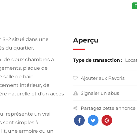
P
Aperçu
t S+2 situé dans une
s du quartier.
x, de deux chambres à
Type de transaction :
Loca
ngements, plaque de
 salle de bain.
Ajouter aux Favoris
cement intérieur, de
Signaler un abus
ère naturelle et d’un accès
Partagez cette annonce 
qui représente un vrai
s sont simples à
lit, une armoire ou un