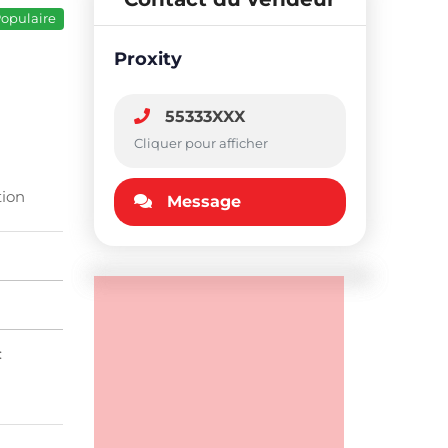
opulaire
Proxity
55333XXX
Cliquer pour afficher
tion
Message
: