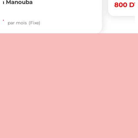
800
DT
par mois
(Négociable)