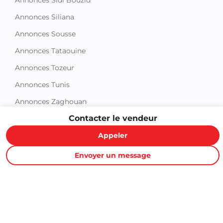
Annonces Sousse
Annonces Tataouine
Annonces Tozeur
Annonces Tunis
Annonces Zaghouan
Contacter le vendeur
Appeler
Proxity.tn est une plateforme tunisienne de petites annonces
Envoyer un message
gratuites qui vous aide à acheter, vendre ou louer plus
facilement : immobilier, voitures, téléphones, électroménager,
meubles, emploi, services et bonnes affaires partout en
Tunisie.