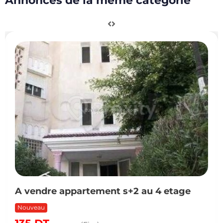
Annonces de la même catégorie
vendre appartement s+2 au 4 etage
Ét
lo
uveau
No