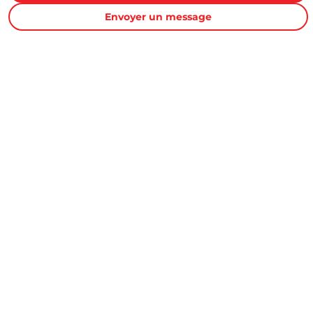
Envoyer un message
Proxity.tn est une plateforme tunisienne de petites annonces
gratuites qui vous aide à acheter, vendre ou louer plus
facilement : immobilier, voitures, téléphones, électroménager,
meubles, emploi, services et bonnes affaires partout en
Tunisie.
Informations et support
Contactez-nous
FAQ
Conditions d'utilisations
Publicité et partenariat
Annonces Proxity.tn