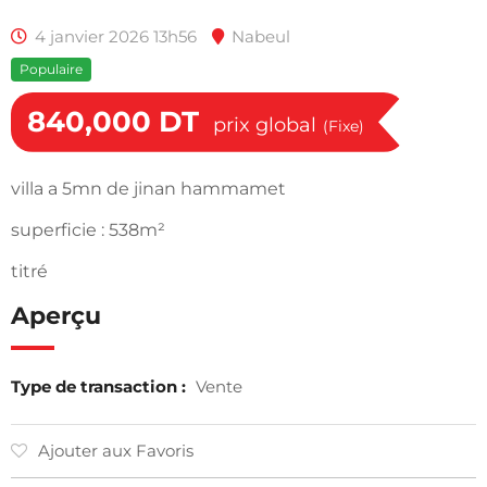
4 janvier 2026 13h56
Nabeul
Populaire
840,000
DT
prix global
(Fixe)
villa a 5mn de jinan hammamet
superficie : 538m²
titré
Aperçu
Type de transaction :
Vente
Ajouter aux Favoris