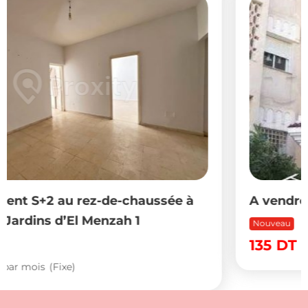
ée à
A vendre appartement s+2 au 4 eta
Nouveau
135
DT
par an
(Fixe)