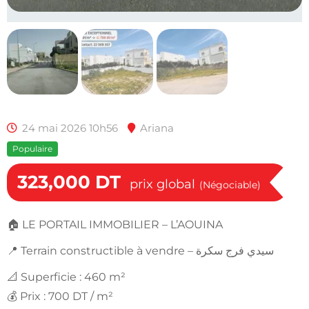
24 mai 2026 10h56
Ariana
Populaire
323,000
DT
prix global
(Négociable)
🏠 LE PORTAIL IMMOBILIER – L’AOUINA
📍 Terrain constructible à vendre – سيدي فرج سكرة
📐 Superficie : 460 m²
💰 Prix : 700 DT / m²