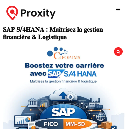
𝐒𝐀𝐏 𝐒/𝟒𝐇𝐀𝐍𝐀 : 𝐌𝐚𝐢̂𝐭𝐫𝐢𝐬𝐞𝐳 𝐥𝐚 𝐠𝐞𝐬𝐭𝐢𝐨𝐧
𝐟𝐢𝐧𝐚𝐧𝐜𝐢𝐞̀𝐫𝐞 & 𝐋𝐨𝐠𝐢𝐬𝐭𝐢𝐪𝐮𝐞