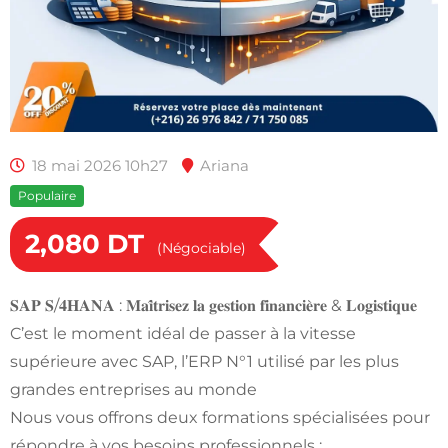
18 mai 2026 10h27
Ariana
Populaire
2,080
DT
(Négociable)
𝐒𝐀𝐏 𝐒/𝟒𝐇𝐀𝐍𝐀 : 𝐌𝐚𝐢̂𝐭𝐫𝐢𝐬𝐞𝐳 𝐥𝐚 𝐠𝐞𝐬𝐭𝐢𝐨𝐧 𝐟𝐢𝐧𝐚𝐧𝐜𝐢𝐞̀𝐫𝐞 & 𝐋𝐨𝐠𝐢𝐬𝐭𝐢𝐪𝐮𝐞
C’est le moment idéal de passer à la vitesse
supérieure avec SAP, l’ERP N°1 utilisé par les plus
grandes entreprises au monde
Nous vous offrons deux formations spécialisées pour
répondre à vos besoins professionnels :