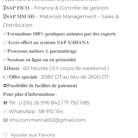
🎖️𝐒𝐀𝐏 𝐅𝐈𝐂𝐎 – Finance & Contrôle de gestion
🎖️𝐒𝐀𝐏 𝐌𝐌-𝐒𝐃 – Materials Management – Sales &
Distribution
✅𝐅𝐨𝐫𝐦𝐚𝐭𝐢𝐨𝐧𝐬 𝟏𝟎𝟎% 𝐩𝐫𝐚𝐭𝐢𝐪𝐮𝐞𝐬 𝐚𝐧𝐢𝐦𝐞́𝐞𝐬 𝐩𝐚𝐫 𝐝𝐞𝐬 𝐞𝐱𝐩𝐞𝐫𝐭𝐬
✅𝐀𝐜𝐜𝐞̀𝐬 𝐨𝐟𝐟𝐞𝐫𝐭 𝐚𝐮 𝐬𝐲𝐬𝐭𝐞̀𝐦𝐞 𝐒𝐀𝐏 𝐒/𝟒𝐇𝐀𝐍𝐀
✅𝐏𝐫𝐨𝐜𝐞𝐬𝐬𝐮𝐬 𝐦𝐞́𝐭𝐢𝐞𝐫𝐬 & 𝐩𝐚𝐫𝐚𝐦𝐞́𝐭𝐫𝐚𝐠𝐞
✅𝐒𝐞𝐬𝐬𝐢𝐨𝐧𝐬 𝐞𝐧 𝐥𝐢𝐠𝐧𝐞 𝐨𝐮 𝐞𝐧 𝐩𝐫𝐞́𝐬𝐞𝐧𝐭𝐢𝐞𝐥
⏳𝐃𝐮𝐫𝐞́𝐞 : 60 heures ( En cours de weekend )
👉𝐎𝐟𝐟𝐫𝐞 𝐬𝐩𝐞́𝐜𝐢𝐚𝐥𝐞 : 2080 DT au lieu de 2600 DT
⛔𝐏𝐨𝐬𝐬𝐢𝐛𝐢𝐥𝐢𝐭𝐞́ 𝐝𝐞 𝐟𝐚𝐜𝐢𝐥𝐢𝐭𝐞́𝐬 𝐝𝐞 𝐩𝐚𝐢𝐞𝐦𝐞𝐧𝐭
𝐏𝐨𝐮𝐫 𝐩𝐥𝐮𝐬 𝐝’𝐢𝐧𝐟𝐨𝐫𝐦𝐚𝐭𝐢𝐨𝐧𝐬 :
☎️ Tél : (+216) 26 976 842 / 71 750 085
✅ WhatsApp : 58 910 154
📧
ims.commercial02@gmail.com
Ajouter aux Favoris