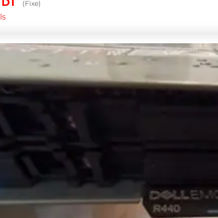
0
DT
(Fixe)
ls