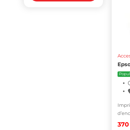
Acces
Epso
Popul
Impri
d’enc
37