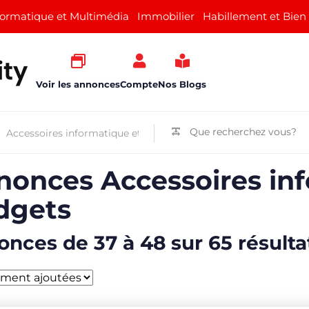
formatique et Multimédia
Immobilier
Habillement et Bien
Voir les annonces
Compte
Nos Blogs
nonces Accessoires inf
dgets
nces de 37 à 48 sur 65 résulta