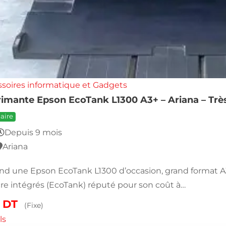
soires informatique et Gadgets
imante Epson EcoTank L1300 A3+ – Ariana – Trè
aire
Depuis 9 mois
Ariana
nd une Epson EcoTank L1300 d’occasion, grand format A3+
re intégrés (EcoTank) réputé pour son coût à…
0
DT
(Fixe)
ls