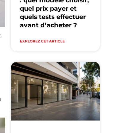
: quel modèle choisir,
quel prix payer et
quels tests effectuer
avant d’acheter ?
s
EXPLOREZ CET ARTICLE
s