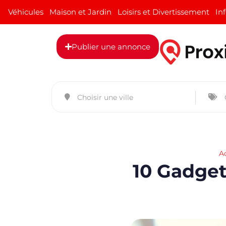
Véhicules
Maison et Jardin
Loisirs et Divertissement
In
Publier une annonce
A
10 Gadget