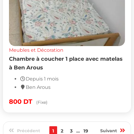
Meubles et Décoration
Chambre à coucher 1 place avec matelas
à Ben Arous
Depuis 1 mois
Ben Arous
800
DT
(Fixe)
Précédent
1
2
3
...
19
Suivant