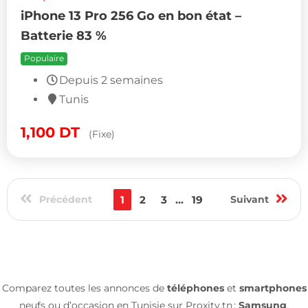
iPhone 13 Pro 256 Go en bon état –
Batterie 83 %
Populaire
Depuis 2 semaines
Tunis
1,100
DT
(Fixe)
Précédent
1
2
3
...
19
Suivant
Comparez toutes les annonces de
téléphones
et
smartphones
neufs ou d’occasion en Tunisie sur Proxity.tn :
Samsung
,