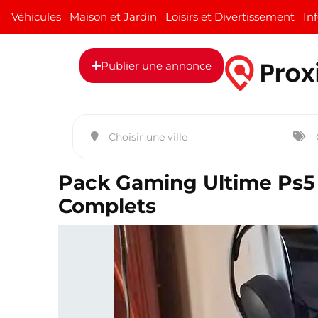
Véhicules
Maison et Jardin
Loisirs et Divertissement
In
Publier une annonce
Pack Gaming Ultime Ps5 
Complets