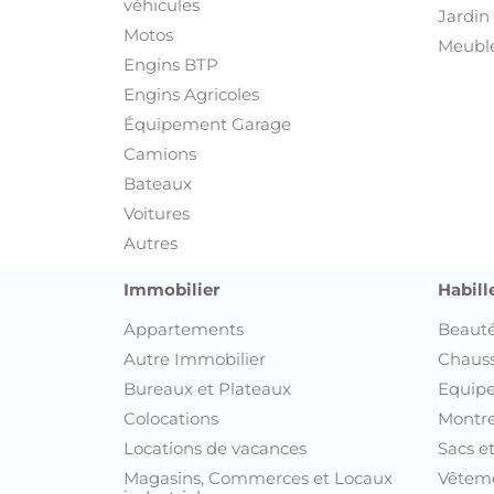
véhicules
Jardin 
Motos
Meuble
Engins BTP
Engins Agricoles
Équipement Garage
Camions
Bateaux
Voitures
Autres
Immobilier
Habill
Appartements
Beauté
Autre Immobilier
Chaus
Bureaux et Plateaux
Equipe
Colocations
Montre
Locations de vacances
Sacs e
Magasins, Commerces et Locaux
Vêtem