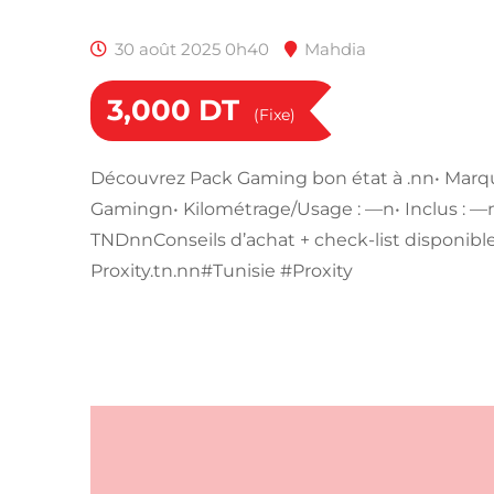
30 août 2025 0h40
Mahdia
3,000
DT
(Fixe)
Découvrez Pack Gaming bon état à .nn• Marq
Gamingn• Kilométrage/Usage : —n• Inclus : —n•
TNDnnConseils d’achat + check-list disponible
Proxity.tn.nn#Tunisie #Proxity