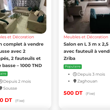
es et Décoration
Meubles et Décoration
n complet à vendre
Salon en L 3 m x 2,5
usse avec 2
avec fauteuil à vend
pés, 2 fauteuils et
Zriba
e basse – 1000 TND
Populaire
aire
Depuis 3 mois
Zaghouan
Depuis 2 mois
Sousse
500
DT
(Fixe)
00
DT
(Fixe)