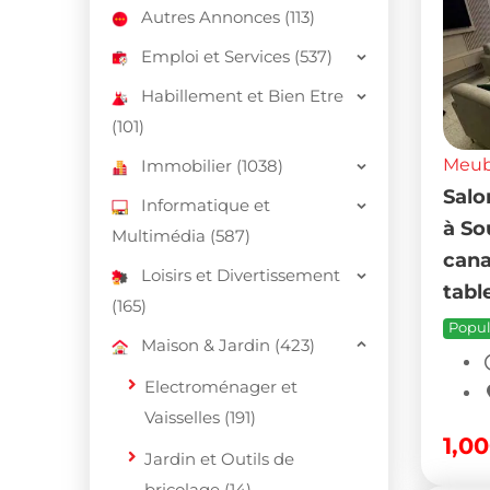
Autres Annonces (113)
Emploi et Services (537)
Habillement et Bien Etre
(101)
Meubl
Immobilier (1038)
Salo
Informatique et
à So
Multimédia (587)
cana
Loisirs et Divertissement
tabl
(165)
Popul
Maison & Jardin (423)
Electroménager et
Vaisselles (191)
1,0
Jardin et Outils de
bricolage (14)