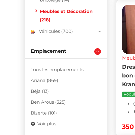
Meubles et Décoration
(218)
Véhicules (700)
Emplacement
Meubl
Dres
Tous les emplacements
bon 
Ariana (869)
Kram
Béja (13)
Popul
Ben Arous (325)
Bizerte (101)
Voir plus
35