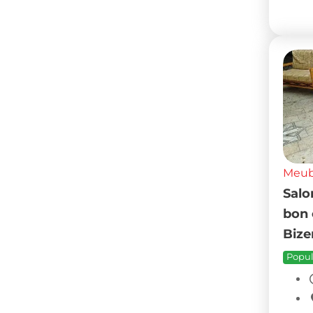
Meubl
Salo
bon 
Bize
Popul