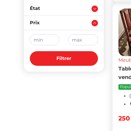
État
Prix
Filtrer
Meubl
Tabl
vend
Popul
25