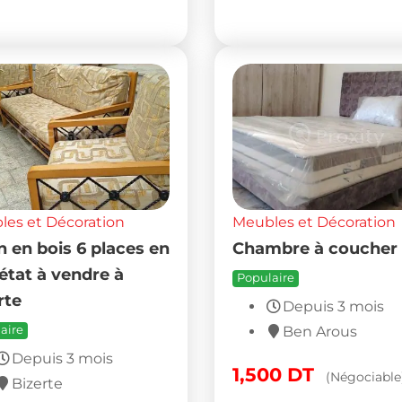
es et Décoration
Meubles et Décoration
n en bois 6 places en
Chambre à coucher
état à vendre à
Populaire
rte
Depuis 3 mois
aire
Ben Arous
Depuis 3 mois
1,500
DT
(Négociable
Bizerte