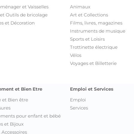
oménager et Vaisselles
Animaux
et Outils de bricolage
Art et Collections
s et Décoration
Films, livres, magazines
Instruments de musique
Sports et Loisirs
Trottinette électrique
Vélos
Voyages et Billetterie
ement et Bien Etre
Emploi et Services
 et Bien être
Emploi
sures
Services
ments pour enfant et bébé
s et Bijoux
t Accessoires