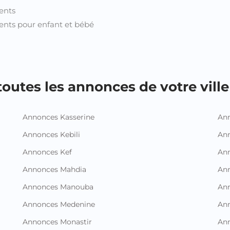
ents
nts pour enfant et bébé
outes les annonces de votre ville 
Annonces Kasserine
Ann
Annonces Kebili
Ann
Annonces Kef
Ann
Annonces Mahdia
An
Annonces Manouba
Ann
Annonces Medenine
Ann
Annonces Monastir
Ann