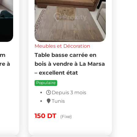
Meubles et Décoration
 m
Table basse carrée en
re à
bois à vendre à La Marsa
– excellent état
Populaire
Depuis 3 mois
Tunis
150
DT
(Fixe)