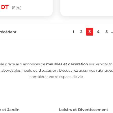
0
DT
(Fixe)
1
2
3
4
5
.
récédent
le grâce aux annonces de
meubles et décoration
sur Proxity.tn.
ix abordables, neufs ou d’occasion. Découvrez aussi nos rubrique
compléter votre espace de vie.
 et Jardin
Loisirs et Divertissement