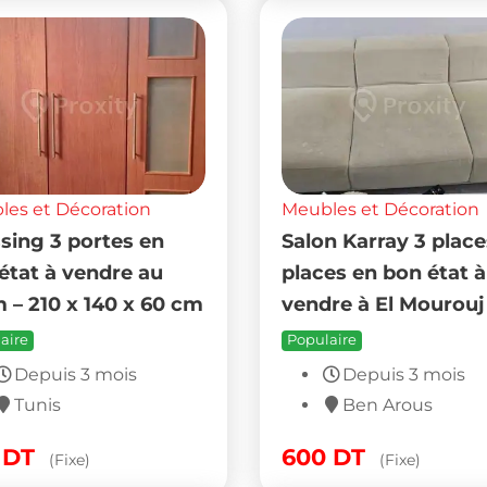
es et Décoration
Meubles et Décoration
sing 3 portes en
Salon Karray 3 place
état à vendre au
places en bon état à
 – 210 x 140 x 60 cm
vendre à El Mourouj
aire
Populaire
Depuis 3 mois
Depuis 3 mois
Tunis
Ben Arous
0
DT
600
DT
(Fixe)
(Fixe)