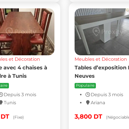
es et Décoration
Meubles et Décoration
e avec 4 chaises à
Tables d’expositio
re à Tunis
Neuves
aire
Populaire
Depuis 3 mois
Depuis 3 mois
Tunis
Ariana
0
DT
3,800
DT
(Fixe)
(Négociabl