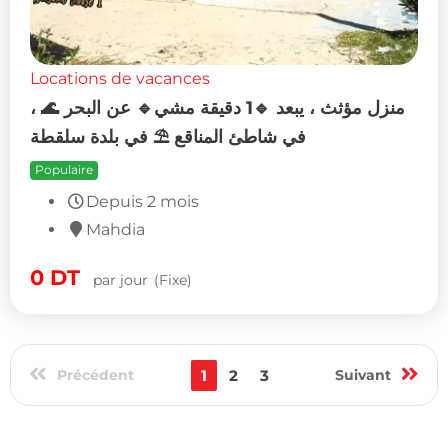
Locations de vacances
منزل مؤثث ، يبعد 🔹1 دقيقة مشي🔹 عن البحر 🌊 ،
في شاطئ المناقع ⛱️ في بلدة سلقطة
Populaire
Depuis 2 mois
Mahdia
0
DT
par jour
(Fixe)
Précédent
1
2
3
Suivant