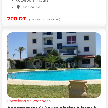
Depuis 4 jours
Jendouba
700
DT
par semaine
(Fixe)
Locations de vacances
Appartement S+2 avec piscine à louer à