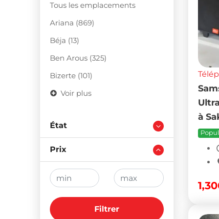
Tous les emplacements
Ariana (869)
Béja (13)
Ben Arous (325)
Télé
Bizerte (101)
Sams
Voir plus
Ultr
à Sa
État
Popul
Prix
1,3
Filtrer