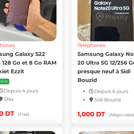
phones
Téléphones
ung Galaxy S22
Samsung Galaxy No
a 128 Go et 8 Go RAM
20 Ultra 5G 12/256 G
kiet Ezzit
presque neuf à Sidi
Bouzid
aire
Depuis 4 jours
Depuis 6 jours
Sfax
Sidi Bouzid
00
DT
1,000
DT
(Fixe)
(Négociable