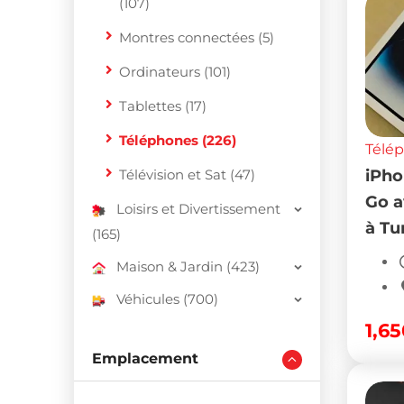
(107)
Montres connectées (5)
Ordinateurs (101)
Tablettes (17)
Téléphones (226)
Télé
Télévision et Sat (47)
iPho
Go a
Loisirs et Divertissement
à Tu
(165)
Maison & Jardin (423)
Véhicules (700)
1,6
Emplacement