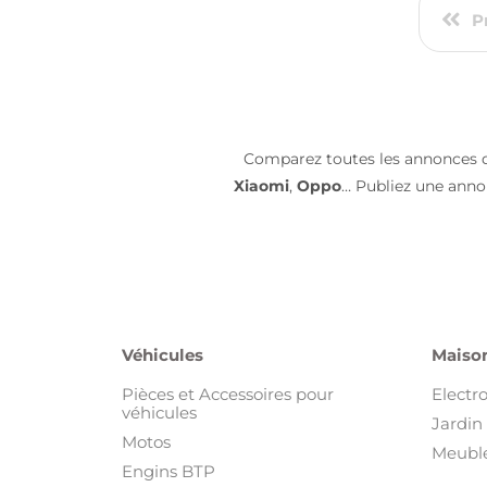
P
Comparez toutes les annonces
Xiaomi
,
Oppo
… Publiez une anno
Véhicules
Maison
Pièces et Accessoires pour
Electr
véhicules
Jardin 
Motos
Meuble
Engins BTP