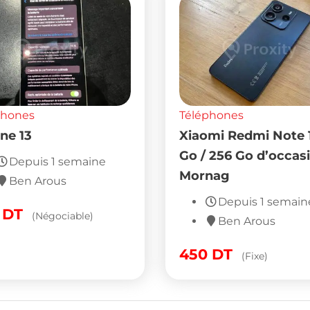
phones
Téléphones
ne 13
Xiaomi Redmi Note 
Go / 256 Go d’occas
Depuis 1 semaine
Mornag
Ben Arous
Depuis 1 semain
0
DT
(Négociable)
Ben Arous
450
DT
(Fixe)