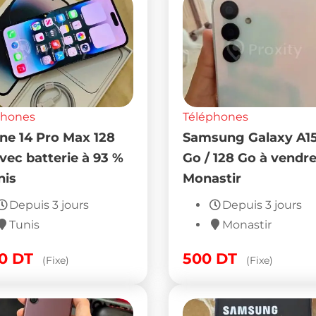
phones
Téléphones
ne 14 Pro Max 128
Samsung Galaxy A15
vec batterie à 93 %
Go / 128 Go à vendre
nis
Monastir
Depuis 3 jours
Depuis 3 jours
Tunis
Monastir
50
DT
500
DT
(Fixe)
(Fixe)