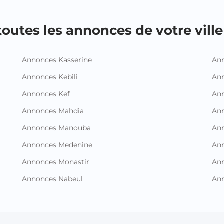
outes les annonces de votre ville 
Annonces Kasserine
Ann
Annonces Kebili
Ann
Annonces Kef
Ann
Annonces Mahdia
An
Annonces Manouba
Ann
Annonces Medenine
Ann
Annonces Monastir
Ann
Annonces Nabeul
An