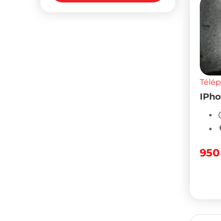
Télé
IPho
95