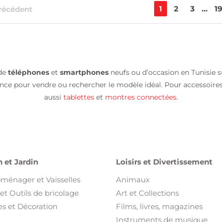
1
2
3
...
1
récédent
 de
téléphones
et
smartphones
neufs ou d’occasion en Tunisie su
nce pour vendre ou rechercher le modèle idéal. Pour accessoire
aussi
tablettes
et
montres connectées
.
 et Jardin
Loisirs et Divertissement
oménager et Vaisselles
Animaux
et Outils de bricolage
Art et Collections
s et Décoration
Films, livres, magazines
Instruments de musique