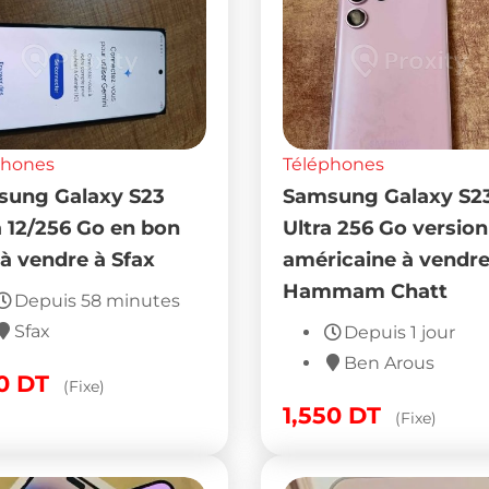
phones
Téléphones
ung Galaxy S23
Samsung Galaxy S2
a 12/256 Go en bon
Ultra 256 Go version
 à vendre à Sfax
américaine à vendre
Hammam Chatt
Depuis 58 minutes
Sfax
Depuis 1 jour
Ben Arous
30
DT
(Fixe)
1,550
DT
(Fixe)