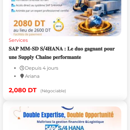
Services
𝐒𝐀𝐏 𝐌𝐌-𝐒𝐃 𝐒/𝟒𝐇𝐀𝐍𝐀 : 𝐋𝐞 𝐝𝐮𝐨 𝐠𝐚𝐠𝐧𝐚𝐧𝐭 𝐩𝐨𝐮𝐫
𝐮𝐧𝐞 𝐒𝐮𝐩𝐩𝐥𝐲 𝐂𝐡𝐚𝐢𝐧𝐞 𝐩𝐞𝐫𝐟𝐨𝐫𝐦𝐚𝐧𝐭𝐞
Depuis 4 jours
Ariana
2,080
DT
(Négociable)