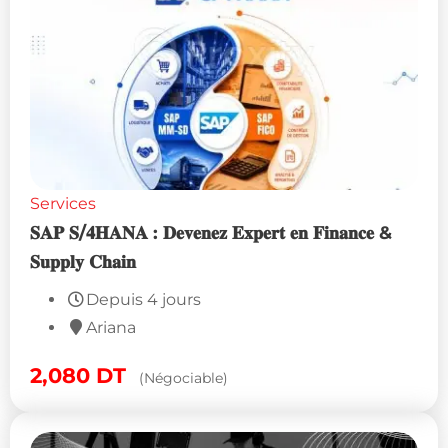
Services
𝐒𝐀𝐏 𝐒/𝟒𝐇𝐀𝐍𝐀 : 𝐃𝐞𝐯𝐞𝐧𝐞𝐳 𝐄𝐱𝐩𝐞𝐫𝐭 𝐞𝐧 𝐅𝐢𝐧𝐚𝐧𝐜𝐞 &
𝐒𝐮𝐩𝐩𝐥𝐲 𝐂𝐡𝐚𝐢𝐧
Depuis 4 jours
Ariana
2,080
DT
(Négociable)