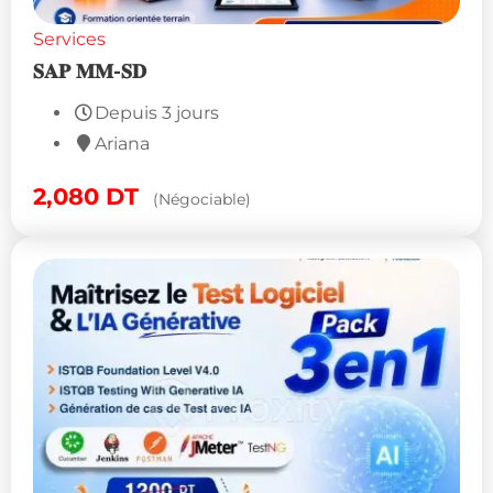
Services
𝐒𝐀𝐏 𝐌𝐌-𝐒𝐃
Depuis 3 jours
Ariana
2,080
DT
(Négociable)