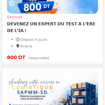
Services
𝗗𝗘𝗩𝗘𝗡𝗘𝗭 𝗨𝗡 𝗘𝗫𝗣𝗘𝗥𝗧 𝗗𝗨 𝗧𝗘𝗦𝗧 𝗔̀ 𝗟’𝗘̀𝗥𝗘
𝗗𝗘 𝗟’𝗜𝗔 !
Depuis 4 jours
Ariana
800
DT
(Négociable)