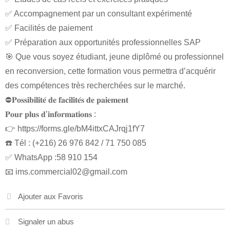
✅ Accompagnement par un consultant expérimenté
✅ Facilités de paiement
✅ Préparation aux opportunités professionnelles SAP
🎯 Que vous soyez étudiant, jeune diplômé ou professionnel
en reconversion, cette formation vous permettra d’acquérir
des compétences très recherchées sur le marché.
⛔𝐏𝐨𝐬𝐬𝐢𝐛𝐢𝐥𝐢𝐭𝐞́ 𝐝𝐞 𝐟𝐚𝐜𝐢𝐥𝐢𝐭𝐞́𝐬 𝐝𝐞 𝐩𝐚𝐢𝐞𝐦𝐞𝐧𝐭
𝐏𝐨𝐮𝐫 𝐩𝐥𝐮𝐬 𝐝’𝐢𝐧𝐟𝐨𝐫𝐦𝐚𝐭𝐢𝐨𝐧𝐬 :
👉 https://forms.gle/bM4ittxCAJrqj1fY7
☎️ Tél : (+216) 26 976 842 / 71 750 085
✅ WhatsApp :58 910 154
📧
ims.commercial02@gmail.com
Ajouter aux Favoris
Signaler un abus