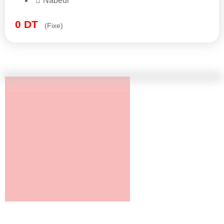
Nabeul
0
DT
(Fixe)