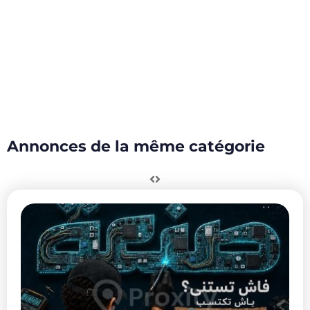
Annonces de la même catégorie
Formation
PACK
PACK
en
CREA
CRÉA
Réparation
EXPRESS
EXPRESS