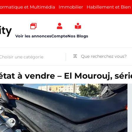
formatique et Multimédia
Immobilier
Habillement et Bien
Voir les annonces
Compte
Nos Blogs
at à vendre – El Mourouj, séri