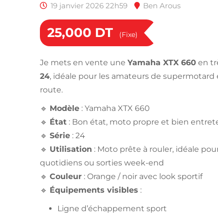
19 janvier 2026 22h59
Ben Arous
25,000
DT
(Fixe)
Je mets en vente une
Yamaha XTX 660
en tr
24
, idéale pour les amateurs de supermotard e
route.
🔹
Modèle
: Yamaha XTX 660
🔹
État
: Bon état, moto propre et bien entre
🔹
Série
: 24
🔹
Utilisation
: Moto prête à rouler, idéale pour
quotidiens ou sorties week-end
🔹
Couleur
: Orange / noir avec look sportif
🔹
Équipements visibles
:
Ligne d’échappement sport