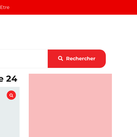
 Etre
Rechercher
e 24