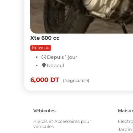
Xte 600 cc
Nouveau
Depuis 1 jour
Nabeul
6,000
DT
(Négociable)
Véhicules
Maison
Pièces et Accessoires pour
Electr
véhicules
Jardin 