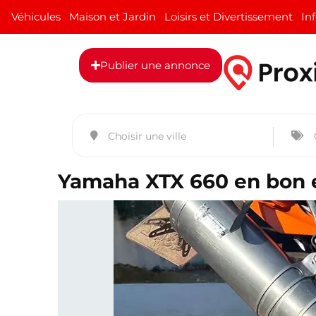
Véhicules
Maison et Jardin
Loisirs et Divertissement
In
Publier une annonce
Yamaha XTX 660 en bon ét