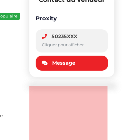
opulaire
Proxity
50235XXX
Cliquer pour afficher
Message
le