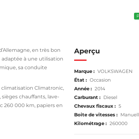
P
Aperçu
d’Allemagne, en très bon
t adaptée à une utilisation
mique, sa conduite
Marque :
VOLKSWAGEN
État :
Occasion
 climatisation Climatronic,
Année :
2014
 sièges chauffants, lave-
Carburant :
Diesel
vec 260 000 km, papiers en
Chevaux fiscaux :
5
Boite de vitesses :
Manuel
Kilométrage :
260000