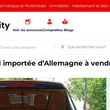
formatique et Multimédia
Immobilier
Habillement et Bien
Voir les annonces
Compte
Nos Blogs
I importée d’Allemagne à vend