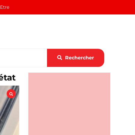
 Etre
Rechercher
état