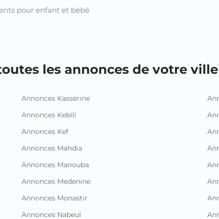
nts pour enfant et bébé
outes les annonces de votre ville 
Annonces Kasserine
Ann
Annonces Kebili
Ann
Annonces Kef
Ann
Annonces Mahdia
An
Annonces Manouba
Ann
Annonces Medenine
Ann
Annonces Monastir
Ann
Annonces Nabeul
An