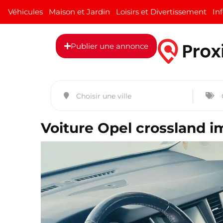
Véhicules
Maison et Jardin
Loisirs et Divertissement
In
Publier une annonce
Voiture Opel crossland i