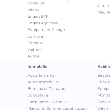
véhicules
Jardin 
Motos
Meuble
Engins BTP
Engins Agricoles
Équipement Garage
Camions
Bateaux
Voitures
Autres
Immobilier
Habill
Appartements
Beauté
Autre Immobilier
Chaus
Bureaux et Plateaux
Equipe
Colocations
Montre
Locations de vacances
Sacs e
Magasins, Commerces et Locaux
Vêtem