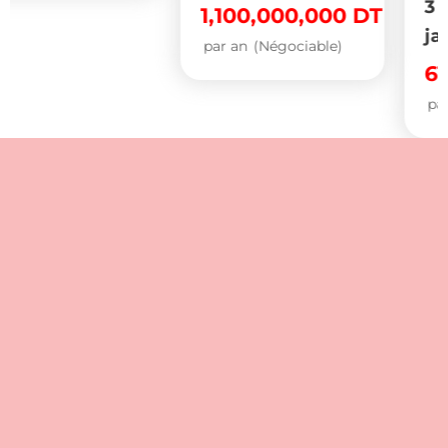
3 voitures) et
1,100,000,000
DT
jardin.
par an
(Négociable)
610,000
DT
par mois
(Négociable)