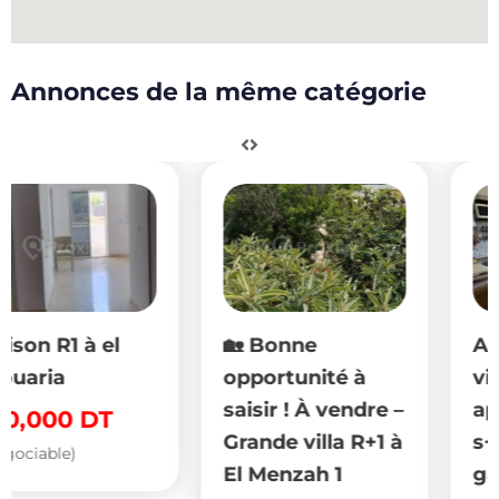
Annonces de la même catégorie
🏡 Bonne
A vendre une
opportunité à
villa s+3 avec 2
saisir ! À vendre –
appartements
Grande villa R+1 à
s+2, studio s+1,
El Menzah 1
garage (capacité