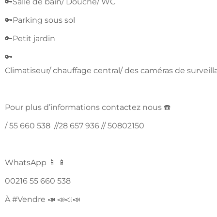
🔑Salle de bain/ Douche/ WC
🔑Parking sous sol
🔑Petit jardin
🔑
Climatiseur/ chauffage central/ des caméras de surveil
Pour plus d’informations contactez nous ☎️
/ 55 660 538 //28 657 936 // 50802150
WhatsApp 📱 📱
00216 55 660 538
À #Vendre 📣 📣📣📣