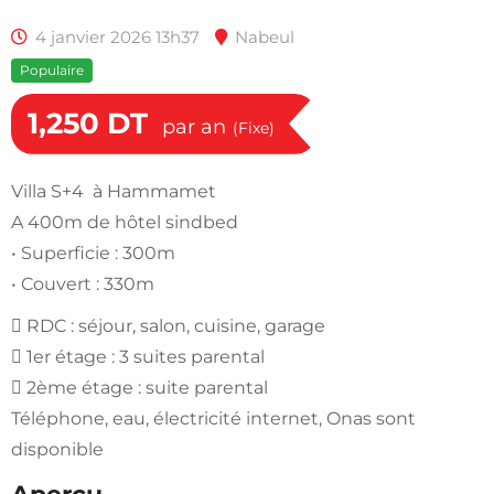
4 janvier 2026 13h37
Nabeul
Populaire
1,250
DT
par an
(Fixe)
Villa S+4 à Hammamet
A 400m de hôtel sindbed
• Superficie : 300m
• Couvert : 330m
 RDC : séjour, salon, cuisine, garage
 1er étage : 3 suites parental
 2ème étage : suite parental
Téléphone, eau, électricité internet, Onas sont
disponible