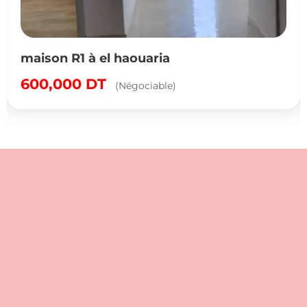
maison R1 à el haouaria
600,000
DT
(Négociable)