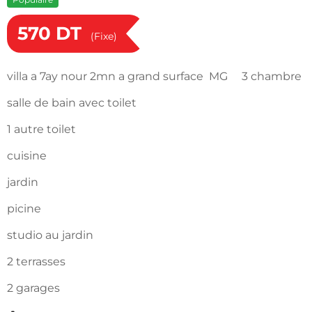
570
DT
(Fixe)
villa a 7ay nour 2mn a grand surface MG 3 chambre
salle de bain avec toilet
1 autre toilet
cuisine
jardin
picine
studio au jardin
2 terrasses
2 garages