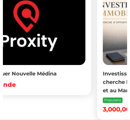
Investisseur immobilier sino-coréen
cherche biens à fort potentiel en Tuni
et au Maroc
Populaire
3,000,000
DT
(Fixe)