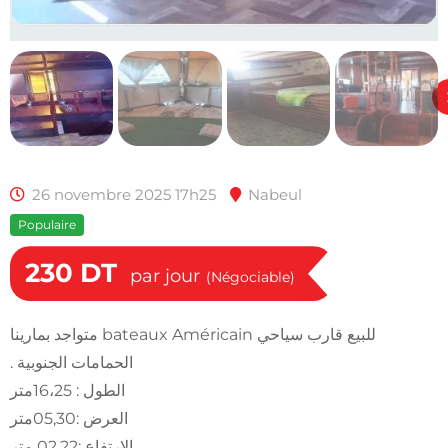
26 novembre 2025 17h25
Nabeul
Populaire
230
DT
par jour
(Négociable)
للبيع قارب سياحي bateaux Américain متواجد بمارينا
الحمامات الجنوبية .
الطول : 16،25متر
العرض :05,30متر
الارتفاع :02,22 متر