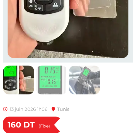
13 juin 2026 1h06
Tunis
160
DT
(Fixe)