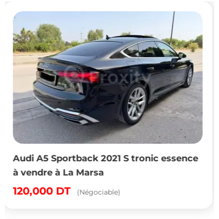
ronic essence
Fiat uno
11,000
DT
(Négociable)