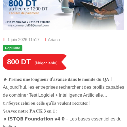
1 juin 2026 11h17
Ariana
Populaire
800
DT
(Négociable)
🔥 𝐏𝐫𝐞𝐧𝐞𝐳 𝐮𝐧𝐞 𝐥𝐨𝐧𝐠𝐮𝐞𝐮𝐫 𝐝’𝐚𝐯𝐚𝐧𝐜𝐞 𝐝𝐚𝐧𝐬 𝐥𝐞 𝐦𝐨𝐧𝐝𝐞 𝐝𝐮 𝐐𝐀 !
Aujourd’hui, les entreprises recherchent des profils capables
de combiner Test Logiciel + Intelligence Artificielle…
👉𝐒𝐨𝐲𝐞𝐳 𝐜𝐞𝐥𝐮𝐢 𝐨𝐮 𝐜𝐞𝐥𝐥𝐞 𝐪𝐮’𝐢𝐥𝐬 𝐯𝐞𝐮𝐥𝐞𝐧𝐭 𝐫𝐞𝐜𝐫𝐮𝐭𝐞𝐫 !
🚀𝐀𝐯𝐞𝐜 𝐧𝐨𝐭𝐫𝐞 𝐏𝐀𝐂𝐊 𝟑 𝐞𝐧 𝟏 :
🏅𝗜𝗦𝗧𝗤𝗕 𝗙𝗼𝘂𝗻𝗱𝗮𝘁𝗶𝗼𝗻 𝘃𝟰.𝟬 – Les bases essentielles du
testing