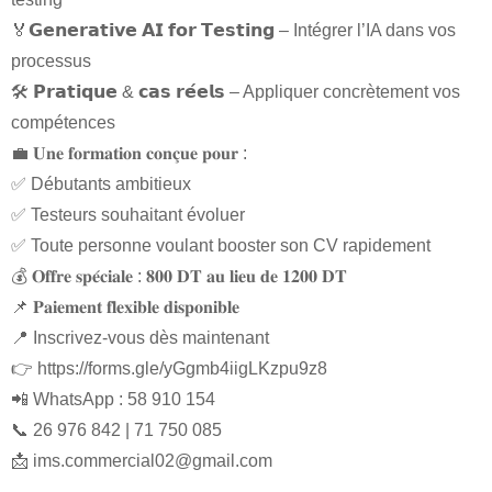
🏅𝗚𝗲𝗻𝗲𝗿𝗮𝘁𝗶𝘃𝗲 𝗔𝗜 𝗳𝗼𝗿 𝗧𝗲𝘀𝘁𝗶𝗻𝗴 – Intégrer l’IA dans vos
processus
🛠 𝗣𝗿𝗮𝘁𝗶𝗾𝘂𝗲 & 𝗰𝗮𝘀 𝗿𝗲́𝗲𝗹𝘀 – Appliquer concrètement vos
compétences
💼 𝐔𝐧𝐞 𝐟𝐨𝐫𝐦𝐚𝐭𝐢𝐨𝐧 𝐜𝐨𝐧𝐜̧𝐮𝐞 𝐩𝐨𝐮𝐫 :
✅ Débutants ambitieux
✅ Testeurs souhaitant évoluer
✅ Toute personne voulant booster son CV rapidement
💰 𝐎𝐟𝐟𝐫𝐞 𝐬𝐩𝐞́𝐜𝐢𝐚𝐥𝐞 : 𝟖𝟎𝟎 𝐃𝐓 𝐚𝐮 𝐥𝐢𝐞𝐮 𝐝𝐞 𝟏𝟐𝟎𝟎 𝐃𝐓
📌 𝐏𝐚𝐢𝐞𝐦𝐞𝐧𝐭 𝐟𝐥𝐞𝐱𝐢𝐛𝐥𝐞 𝐝𝐢𝐬𝐩𝐨𝐧𝐢𝐛𝐥𝐞
📍 Inscrivez-vous dès maintenant
👉 https://forms.gle/yGgmb4iigLKzpu9z8
📲 WhatsApp : 58 910 154
📞 26 976 842 | 71 750 085
📩
ims.commercial02@gmail.com