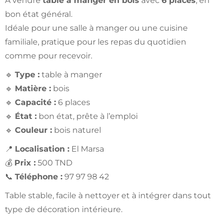
À vendre
table à manger en bois
avec
6 places
, en
bon état général.
Idéale pour une salle à manger ou une cuisine
familiale, pratique pour les repas du quotidien
comme pour recevoir.
🔹
Type :
table à manger
🔹
Matière :
bois
🔹
Capacité :
6 places
🔹
État :
bon état, prête à l’emploi
🔹
Couleur :
bois naturel
📍
Localisation :
El Marsa
💰
Prix :
500 TND
📞
Téléphone :
97 97 98 42
Table stable, facile à nettoyer et à intégrer dans tout
type de décoration intérieure.