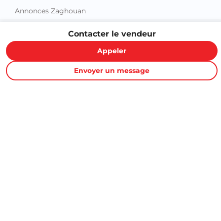
Contacter le vendeur
Appeler
Proxity.tn est une plateforme tunisienne de petites annonces
Envoyer un message
gratuites qui vous aide à acheter, vendre ou louer plus
facilement : immobilier, voitures, téléphones, électroménager,
meubles, emploi, services et bonnes affaires partout en
Tunisie.
Informations et support
Contactez-nous
FAQ
Conditions d'utilisations