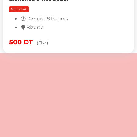
blanches à Ras Jebel
Nouveau
500
DT
(Fixe)