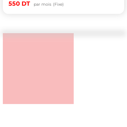
550
DT
par mois
(Fixe)