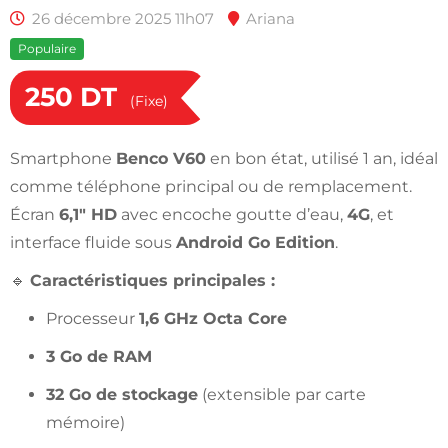
26 décembre 2025 11h07
Ariana
Populaire
250
DT
(Fixe)
Smartphone
Benco V60
en bon état, utilisé 1 an, idéal
comme téléphone principal ou de remplacement.
Écran
6,1″ HD
avec encoche goutte d’eau,
4G
, et
interface fluide sous
Android Go Edition
.
🔹
Caractéristiques principales :
Processeur
1,6 GHz Octa Core
3 Go de RAM
32 Go de stockage
(extensible par carte
mémoire)