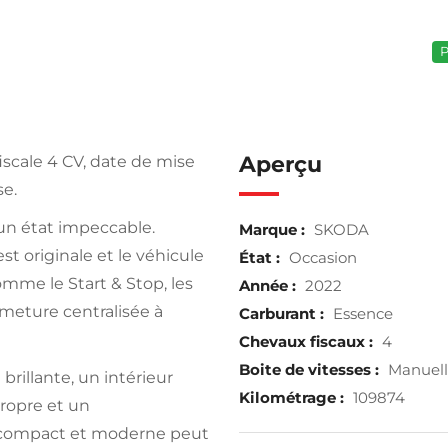
P
Aperçu
iscale 4 CV, date de mise
se.
 un état impeccable.
Marque :
SKODA
est originale et le véhicule
État :
Occasion
mme le Start & Stop, les
Année :
2022
ermeture centralisée à
Carburant :
Essence
Chevaux fiscaux :
4
Boite de vitesses :
Manuel
brillante, un intérieur
Kilométrage :
109874
propre et un
 compact et moderne peut