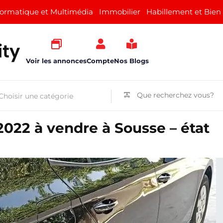
formatique et Multimédia
Immobilier
Habillement et Bien
Voir les annonces
Compte
Nos Blogs
2022 à vendre à Sousse – état