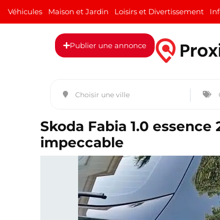
Véhicules
Maison et Jardin
Loisirs et Divertissement
In
Publier une annonce
Skoda Fabia 1.0 essence 
impeccable