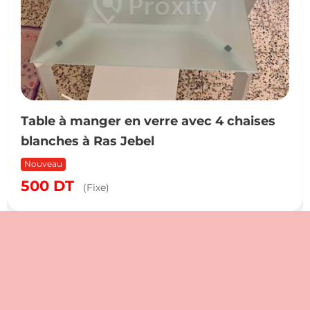
en verre avec 4 chaises
Meuble emporté d
Jebel
servi
Nouveau
4,000
DT
(Négo