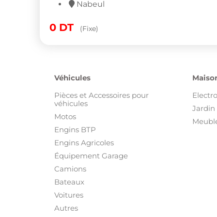
Nabeul
0
DT
(Fixe)
Véhicules
Maison
Pièces et Accessoires pour
Electr
véhicules
Jardin 
Motos
Meuble
Engins BTP
Engins Agricoles
Équipement Garage
Camions
Bateaux
Voitures
Autres