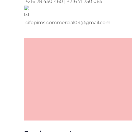
+216 28 450 460 | +216 71 750 085
cifopims.commercial04@gmail.com