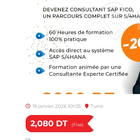
19 janvier 2026 10h35
Tunis
2,080
DT
(Fixe)