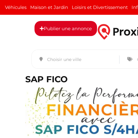
Véhicules
Maison et Jardin
Loisirs et Divertissement
In
Publier une annonce
SAP FICO