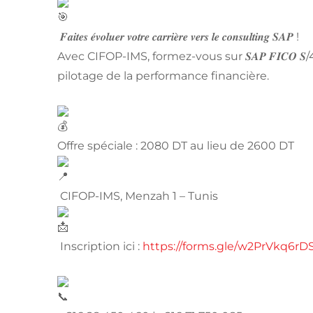
𝑭𝒂𝒊𝒕𝒆𝒔 𝒆́𝒗𝒐𝒍𝒖𝒆𝒓 𝒗𝒐𝒕𝒓𝒆 𝒄𝒂𝒓𝒓𝒊𝒆̀𝒓𝒆 𝒗𝒆𝒓𝒔 𝒍𝒆 𝒄𝒐𝒏𝒔𝒖𝒍𝒕𝒊𝒏𝒈 𝑺𝑨𝑷 !
Avec CIFOP-IMS, formez-vous sur 𝑺𝑨𝑷 𝑭𝑰𝑪𝑶 𝑺/4
pilotage de la performance financière.
Offre spéciale : 2080 DT au lieu de 2600 DT
CIFOP-IMS, Menzah 1 – Tunis
Inscription ici :
https://forms.gle/w2PrVkq6r