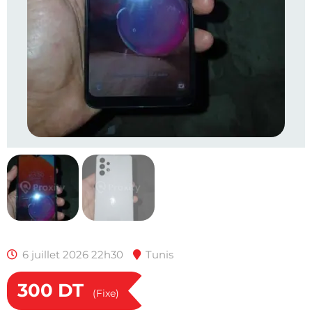
6 juillet 2026 22h30
Tunis
300
DT
(Fixe)