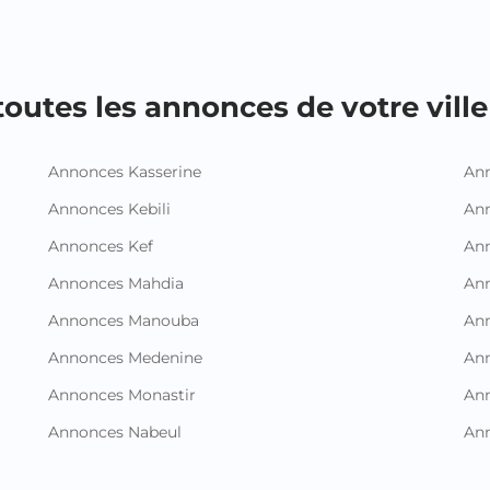
outes les annonces de votre ville 
Annonces Kasserine
Ann
Annonces Kebili
Ann
Annonces Kef
Ann
Annonces Mahdia
An
Annonces Manouba
Ann
Annonces Medenine
Ann
Annonces Monastir
Ann
Annonces Nabeul
An