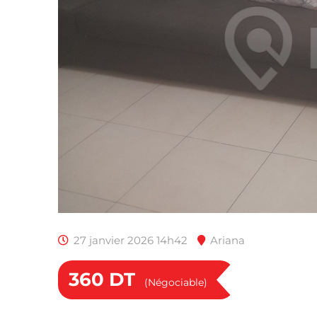
27 janvier 2026 14h42
Ariana
360
DT
(Négociable)