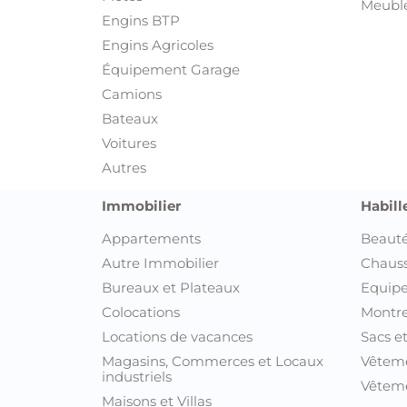
Meuble
Engins BTP
Engins Agricoles
Équipement Garage
Camions
Bateaux
Voitures
Autres
Immobilier
Habill
Appartements
Beauté
Autre Immobilier
Chaus
Bureaux et Plateaux
Equipe
Colocations
Montre
Locations de vacances
Sacs e
Magasins, Commerces et Locaux
Vêtem
industriels
Vêteme
Maisons et Villas