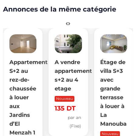
Annonces de la même catégorie
Appartement
A vendre
Étage de
S+2 au
appartement
villa S+3
rez-de-
s+2 au 4
avec
chaussée
etage
grande
à louer
terrasse
Nouveau
aux
à louer à
135
DT
Jardins
La
par an
d’El
Manouba
(Fixe)
Menzah 1
Nouveau